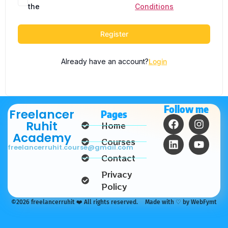
the
Conditions
Register
Already have an account?
Login
Follow me
Freelancer
Pages
Ruhit
Home
Academy
Courses
freelancerruhit.course@gmail.com
Contact
Privacy
Policy
©2026 freelancerruhit ❤️ All rights reserved.
Made with ♡ by WebFymt