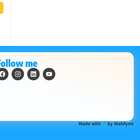
Follow me
Made with ♡ by WebFymt