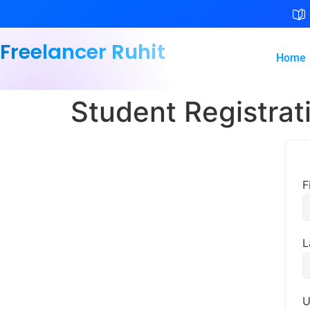
Freelancer Ruhit
Home
Student Registrat
F
L
U