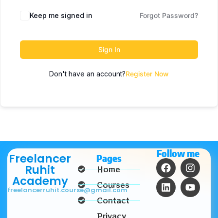
Keep me signed in
Forgot Password?
Sign In
Don't have an account?
Register Now
Follow me
Freelancer
Pages
Ruhit
Home
Academy
Courses
freelancerruhit.course@gmail.com
Contact
Privacy