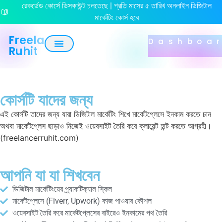
রেকর্ডেড কোর্সে ডিসকাউন্ট চলতেছে | প্রতি মাসের ৫ তারিখ অনলাইন ডিজিটাল
মার্কেটিং কোর্স হবে
Freelancer
Dashboa
Ruhit
Recorded Courses
Online Live Course
কোর্সটি যাদের জন্য
এই কোর্সটি তাদের জন্য যারা ডিজিটাল মার্কেটিং শিখে মার্কেটপ্লেসে ইনকাম করতে চান
অথবা মার্কেটপ্লেস ছাড়াও নিজেই ওয়েবসাইট তৈরি করে ক্লায়েন্ট হান্ট করতে আগ্রহী।
(freelancerruhit.com)
আপনি যা যা শিখবেন
ডিজিটাল মার্কেটিংয়ের প্র্যাকটিক্যাল স্কিল
মার্কেটপ্লেসে (Fiverr, Upwork) কাজ পাওয়ার কৌশল
ওয়েবসাইট তৈরি করে মার্কেটপ্লেসের বাইরেও ইনকামের পথ তৈরি