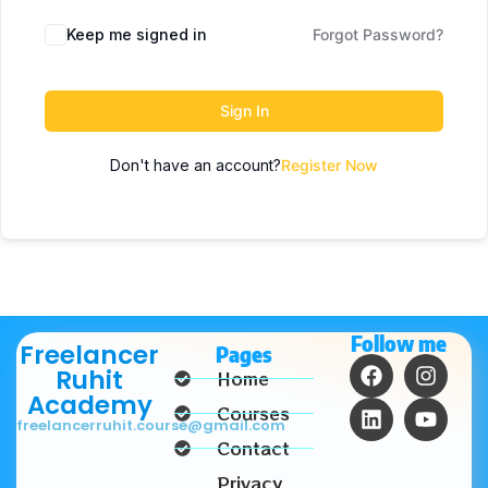
Keep me signed in
Forgot Password?
Sign In
Don't have an account?
Register Now
Follow me
Freelancer
Pages
Ruhit
Home
Academy
Courses
freelancerruhit.course@gmail.com
Contact
Privacy