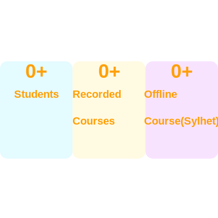
0
+
0
+
0
+
Students
Recorded
Offline
Courses
Course(sylhet