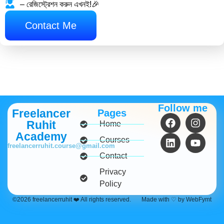
– রেজিস্ট্রেশন করুন এখনই!🎉
Contact Me
Follow me
Freelancer
Pages
Ruhit
Home
Academy
Courses
freelancerruhit.course@gmail.com
Contact
Privacy
Policy
©2026 freelancerruhit ❤️ All rights reserved.
Made with ♡ by WebFymt