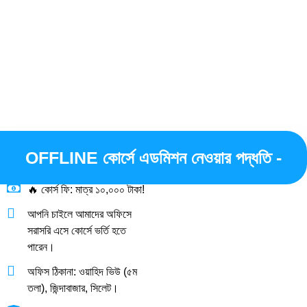
OFFLINE কোর্সে এডমিশন নেওয়ার পদ্ধতি -
🔥 কোর্স ফি: মাত্র ১০,০০০ টাকা!
আপনি চাইলে আমাদের অফিসে
সরাসরি এসে কোর্সে ভর্তি হতে
পারেন।
অফিস ঠিকানা: ওয়াহিদ ভিউ (৫ম
তলা), জিন্দাবাজার, সিলেট।