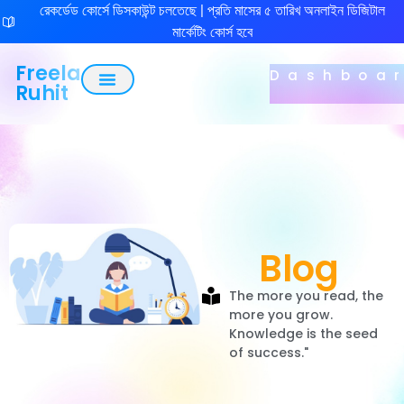
রেকর্ডেড কোর্সে ডিসকাউন্ট চলতেছে | প্রতি মাসের ৫ তারিখ অনলাইন ডিজিটাল
মার্কেটিং কোর্স হবে
Freelancer
Dashboa
Ruhit
Blog
The more you read, the
more you grow.
Knowledge is the seed
of success."