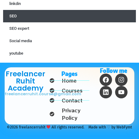
linkdin
SEO
SEO expert
Social media
youtube
Follow me
Freelancer
Pages
Ruhit
Home
Academy
Courses
freelancerruhit.course@gmail.com
Contact
Privacy
Policy
©2026 freelancerruhit
All rights reserved.
Made with ♡ by WebFymt